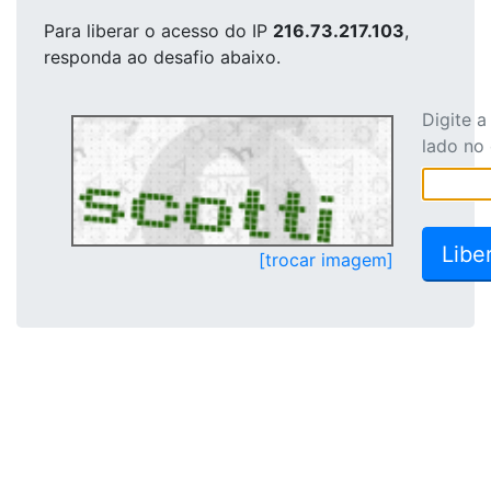
Para liberar o acesso
do IP
216.73.217.103
,
responda ao desafio abaixo.
Digite 
lado no
[trocar imagem]