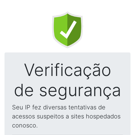
Verificação
de segurança
Seu IP fez diversas tentativas de
acessos suspeitos a sites hospedados
conosco.